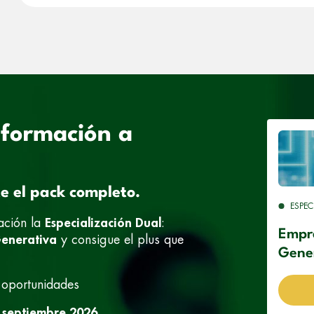
 formación a
te el pack completo.
ESPEC
ación la
Especialización Dual
:
Empr
Generativa
y consigue el plus que
Gene
 oportunidades
 septiembre 2026.