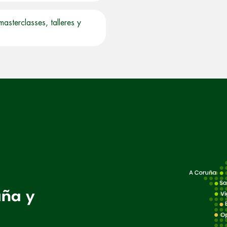
terclasses, talleres y
aña y