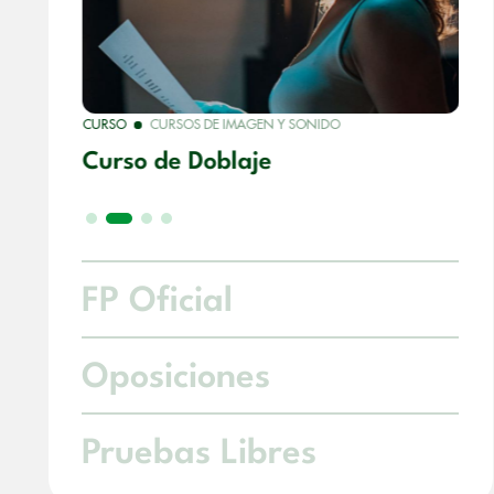
CURSO
CURSOS DE IMAGEN Y SONIDO
l
Curso de Doblaje
FP Oficial
Oposiciones
Pruebas Libres