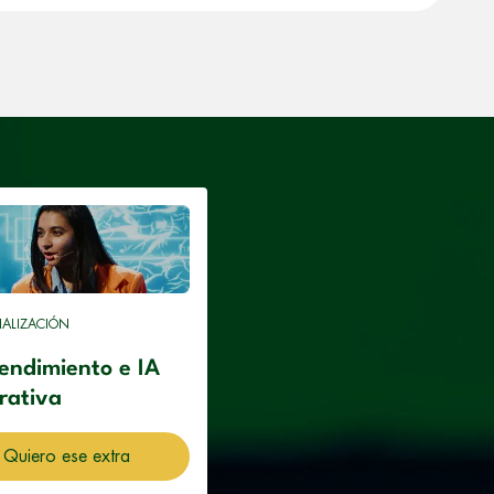
IALIZACIÓN
endimiento e IA
rativa
Quiero ese extra