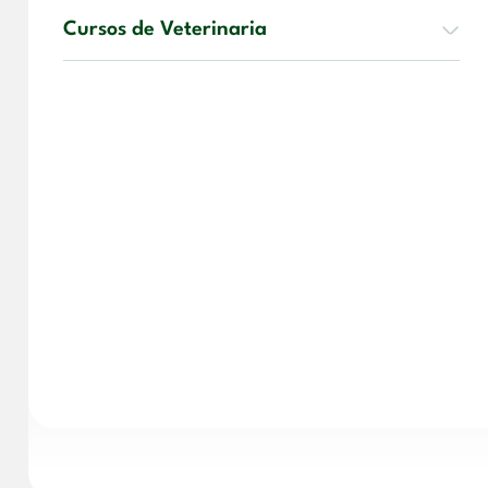
Cursos de Veterinaria
PRODUCTOS
CURSOS DE EDUCACIÓN
CURSO
CURS
Curso de Educación Infantil y
Jardín de Infancia
Curso de
Técnico 