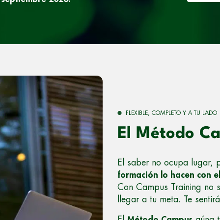
FLEXIBLE, COMPLETO Y A TU LADO
El Método C
El saber no ocupa lugar,
formación lo hacen con el
Con Campus Training no so
llegar a tu meta. Te sent
El
Método Campus
aúna te