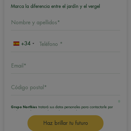
Marca la diferencia entre el jardín y el vergel
Nombre y apellidos*
+34
Teléfono *
Email*
Código postal*
Grupo Northius
tratará sus datos personales para contactarle por
medios tecnológicos, incluso aplicaciones de mensajería instantánea,
con el fin de ofrecerle información del programa formativo
seleccionado o de otros directamente relacionados con el interés
Haz brillar tu futuro
manifestado y, en su caso, para tramitar la contratación