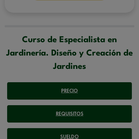
correspondiente. Compartiremos su solicitud con las empresas que
conforman el
Grupo Northius
, con el objeto de que estas puedan
hacerle llegar la mejor oferta de productos y servicios de acuerdo a su
petición. Quedan reconocidos los derechos de acceso,
rectificación, supresión, oposición, limitación, tal y como se explica en
la
Política de Privacidad
.
Curso de Especialista en
Jardinería. Diseño y Creación de
Jardines
PRECIO
REQUISITOS
SUELDO