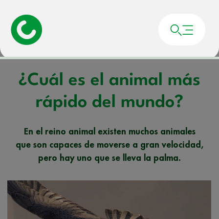
Portada
»
Noticias
»
¿Cuál es el animal más rápido del mundo?
¿Cuál es el animal más
rápido del mundo?
En el reino animal existen muchos animales
que son capaces de moverse a gran velocidad,
pero hay uno que se lleva la palma.