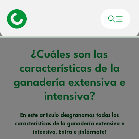
Portada
»
Noticias
»
¿Cuáles son las características de la ganadería extensiva
e intensiva?
¿Cuáles son las
características de la
ganadería extensiva e
intensiva?
En este artículo desgranamos todas las
características de la ganadería extensiva e
intensiva. Entra e ¡infórmate!