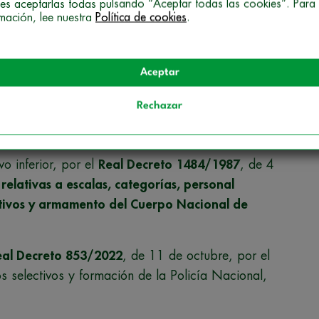
es aceptarlas todas pulsando “Aceptar todas las cookies”. Para
rmación, lee nuestra
Política de cookies
.
 en la
Policía Nacional
está regulada
Aceptar
Rechazar
9/2015
, de 28 de julio, de
Régimen de Personal
o inferior, por el
Real Decreto 1484/1987
, de 4
relativas a escalas, categorías, personal
tintivos y armamento del Cuerpo Nacional de
eal Decreto 853/2022
, de 11 de octubre, por el
 selectivos y formación de la Policía Nacional,