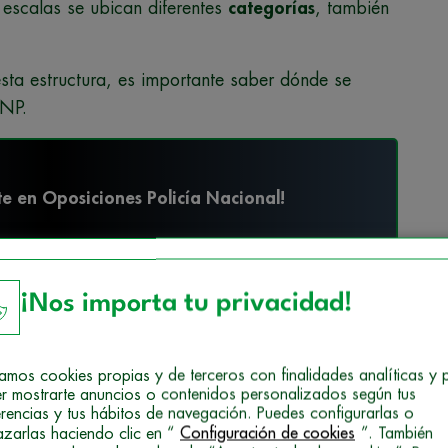
 escalas se ubican diferentes
categorías
, también
esta estructura, es importante saber dónde se
CNP.
e en Oposiciones Policía Nacional!
carga gratis la guía formativa
¡Nos importa tu privacidad!
izamos cookies propias y de terceros con finalidades analíticas y 
r mostrarte anuncios o contenidos personalizados según tus
erencias y tus hábitos de navegación. Puedes configurarlas o
azarlas haciendo clic en “
Configuración de cookies
”. También
egorías de la Policía Nacional