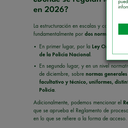
pued
info
en 2026?
La estructuración en escalas y categorías
fundamentalmente por
dos normas
:
En primer lugar, por la
Ley Orgánica 
de la Policía Nacional
.
En segundo lugar, y en un nivel normativ
de diciembre, sobre
normas generales 
facultativo y técnico, uniformes, dis
Policía
.
Adicionalmente, podemos mencionar el
R
que se aprueba el Reglamento de procesos
en lo que se refiere a la forma de acceso.