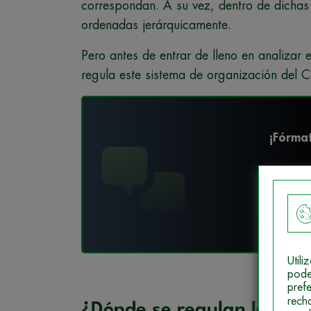
correspondan. A su vez, dentro de dichas
ordenadas jerárquicamente.
Pero antes de entrar de lleno en analizar 
regula este sistema de organización del 
¡Fórmat
Des
Util
pode
pref
rech
¿Dónde se regulan las cat