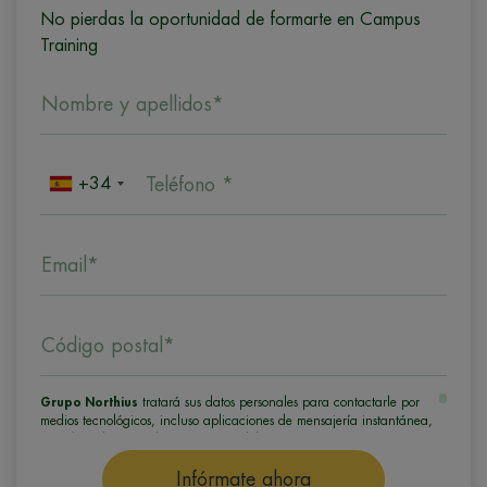
No pierdas la oportunidad de formarte en Campus
Training
Nombre y apellidos*
+34
Teléfono *
Email*
Código postal*
Grupo Northius
tratará sus datos personales para contactarle por
medios tecnológicos, incluso aplicaciones de mensajería instantánea,
con el fin de ofrecerle información del programa formativo
seleccionado o de otros directamente relacionados con el interés
manifestado y, en su caso, para tramitar la contratación
Infórmate ahora