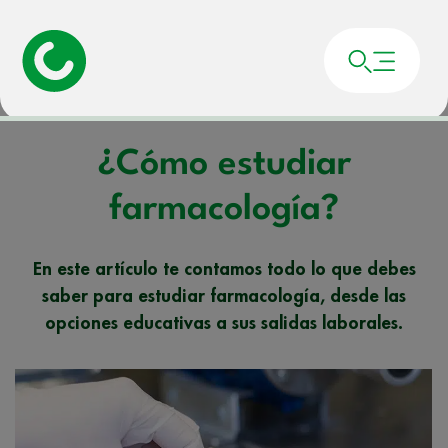
Portada
»
Noticias
»
¿Cómo estudiar farmacología?
¿Cómo estudiar
farmacología?
En este artículo te contamos todo lo que debes
saber para estudiar farmacología, desde las
opciones educativas a sus salidas laborales.