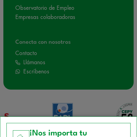
Observatorio de Empleo
Empresas colaboradoras
Conecta con nosotros
Contacto
Llámanos
Escríbenos
¡Nos importa tu