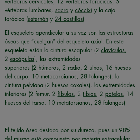
vértebras cervicales, 12 vértebras torácicas, 5
vértebras lumbares,
sacro
y
cóccix
) y la caja
torácica (
esternón
y
24 costillas
)
El esqueleto apendicular a su vez son las estructuras
óseas que “cuelgan” del esqueleto axial. En este
esqueleto están la cintura escapular (2
clavículas
,
2
escápulas
), las extremidades
superiores (2
húmeros
, 2
radio, 2 ulnas
, 16 huesos
del carpo, 10 metacarpianos, 28
falanges
), la
cintura pelviana (2 huesos coxales), las extremidades
inferiores (2 femur, 2
fíbulas
, 2
tibias
, 2
patelas
, 14
huesos del tarso, 10 metatarsianos, 28
falanges
)
El tejido óseo destaca por su dureza, pues un 98%
del mismo está compuesto por materia extracelular