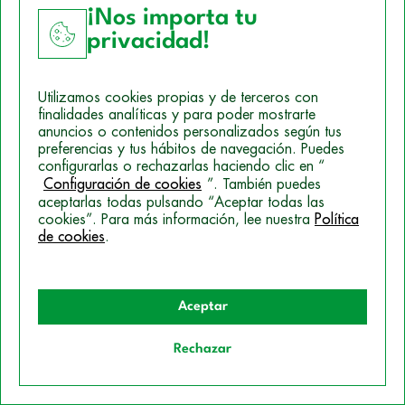
¡Nos importa tu
Observatorio de Empleo
privacidad!
Empresas colaboradoras
Utilizamos cookies propias y de terceros con
finalidades analíticas y para poder mostrarte
Conecta con nosotros
anuncios o contenidos personalizados según tus
preferencias y tus hábitos de navegación. Puedes
Contacto
configurarlas o rechazarlas haciendo clic en “
Llámanos
Configuración de cookies
”. También puedes
aceptarlas todas pulsando “Aceptar todas las
Escríbenos
cookies”. Para más información, lee nuestra
Política
de cookies
.
Aceptar
Rechazar
Quiero información