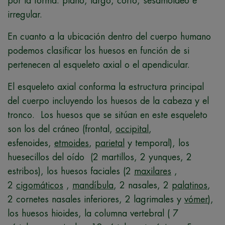
por la forma: plano, largo, corto, sesamoideo e
irregular.
En cuanto a la ubicación dentro del cuerpo humano
podemos clasificar los huesos en función de si
pertenecen al esqueleto axial o el apendicular.
El esqueleto axial conforma la estructura principal
del cuerpo incluyendo los huesos de la cabeza y el
tronco. Los huesos que se sitúan en este esqueleto
son los del cráneo (frontal,
occipital
,
esfenoides,
etmoides
,
parietal
y temporal), los
huesecillos del oído (2 martillos, 2 yunques, 2
estribos), los huesos faciales (2
maxilares
,
2
cigomáticos
,
mandíbula
, 2 nasales, 2
palatinos
,
2 cornetes nasales inferiores, 2 lagrimales y
vómer
),
los huesos hioides, la columna vertebral ( 7