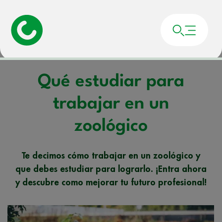
Portada
»
Noticias
»
Qué estudiar para trabajar en un zoológico
Qué estudiar para
trabajar en un
zoológico
Te decimos cómo trabajar en un zoológico y
que debes estudiar para lograrlo. ¡Entra ahora
y descubre como mejorar tu futuro profesional!