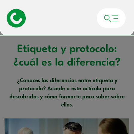
Portada
»
Noticias
»
Etiqueta y protocolo: ¿cuál es la diferencia?
Etiqueta y protocolo:
¿cuál es la diferencia?
¿Conoces las diferencias entre etiqueta y
protocolo? Accede a este artículo para
descubrirlas y cómo formarte para saber sobre
ellas.