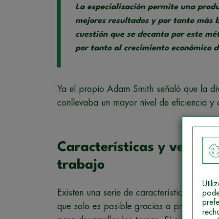
La especialización permite una produ
mejores resultados y por tanto más 
cuestión que se decanta por este mé
por tanto al crecimiento económico d
Ya el propio Adam Smith señaló que la div
conllevaba un mayor nivel de eficiencia y
Características y ventaja
trabajo
Util
Existen una serie de características propi
pode
pref
que solo es posible gracias a profesiona
rech