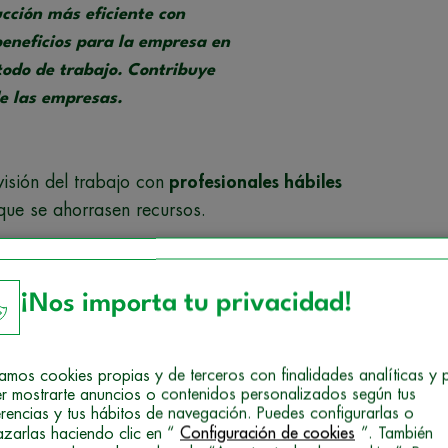
cción más eficiente con
beneficios para la empresa en
todo de trabajo. Contribuye
e las empresas.
isión del trabajo con
profesionales hábiles
 que se ahorrasen recursos.
s de la especialización en el
¡Nos importa tu privacidad!
izamos cookies propias y de terceros con finalidades analíticas y 
as de la especialización del trabajo. Por ejemplo
r mostrarte anuncios o contenidos personalizados según tus
erencias y tus hábitos de navegación. Puedes configurarlas o
les preparados, con conocimientos y capacidades
azarlas haciendo clic en “
Configuración de cookies
”. También