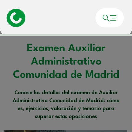
Portada
»
Noticias
»
Examen Auxiliar Administrativo Comunidad de Madrid
Examen Auxiliar
Administrativo
Comunidad de Madrid
Conoce los detalles del examen de Auxiliar
Administrativo Comunidad de Madrid: cómo
es, ejercicios, valoración y temario para
superar estas oposiciones