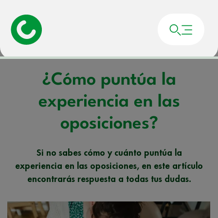
Portada
»
Noticias
»
¿Cómo puntúa la experiencia en las oposiciones?
¿Cómo puntúa la
experiencia en las
oposiciones?
Si no sabes cómo y cuánto puntúa la
experiencia en las oposiciones, en este artículo
encontrarás respuesta a todas tus dudas.