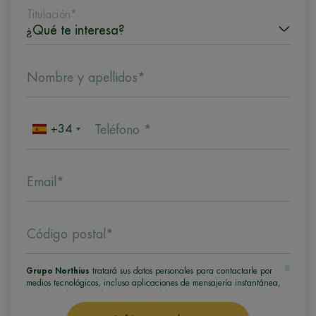
Titulación*
Nombre y apellidos*
+34
Teléfono *
Email*
Código postal*
Grupo Northius
tratará sus datos personales para contactarle por
medios tecnológicos, incluso aplicaciones de mensajería instantánea,
con el fin de ofrecerle información del programa formativo
seleccionado o de otros directamente relacionados con el interés