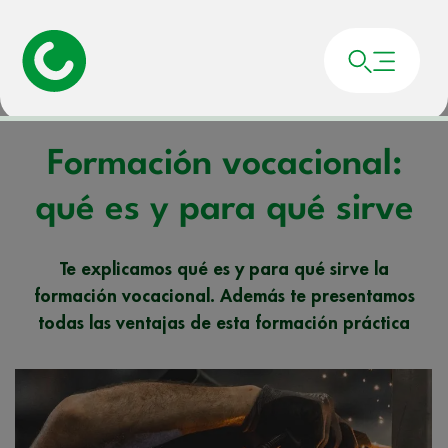
Portada
»
Noticias
»
Formación vocacional: qué es y para qué sirve
Formación vocacional:
qué es y para qué sirve
Te explicamos qué es y para qué sirve la
formación vocacional. Además te presentamos
todas las ventajas de esta formación práctica