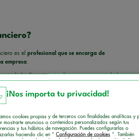
anciero?
nciero es el
profesional que se encarga de
una empresa
.
 controlador financiero implica una gran variedad
 siguiente apartado.
¡Nos importa tu privacidad!
nciones
izamos cookies propias y de terceros con finalidades analíticas y 
r mostrarte anuncios o contenidos personalizados según tus
erencias y tus hábitos de navegación. Puedes configurarlas o
r financiero son de lo más variado. Ahora bien,
azarlas haciendo clic en “
Configuración de cookies
”. También
egún el
tipo y tamaño de la empresa
en la que