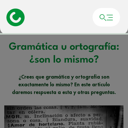
Portada
»
Noticias
»
Gramática u ortografía: ¿son lo mismo?
Gramática u ortografía:
¿son lo mismo?
¿Crees que gramática y ortografía son
exactamente lo mismo? En este artículo
daremos respuesta a esta y otras preguntas.