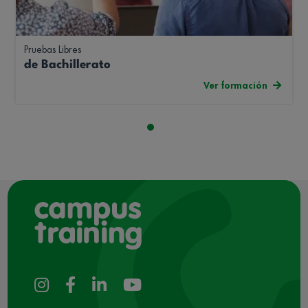
Pruebas Libres
de Bachillerato
Ver formación