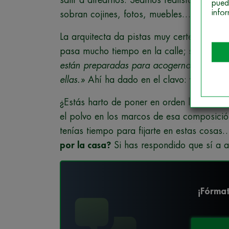
pued
info
sobran cojines, fotos, muebles…).
La arquitecta da pistas muy certeras sobr
pasa mucho tiempo en la calle; según ella
están preparadas para acogernos amable
ellas.»
Ahí ha dado en el clavo:
tenemos c
¿Estás harto de poner en orden los mil c
el polvo en los marcos de esa composició
tenías tiempo para fijarte en estas cosas
por la casa?
Si has respondido que sí a a
¡Fórmat