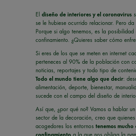
El
diseño de interiores y el coronavirus
s
se le hubiese ocurrido relacionar. Pero d
Porque si algo tenemos, es la posibilidad d
confinamiento. ¿Quieres saber cómo enfren
Si eres de los que se meten en internet ca
perteneces al 90% de la población con con
noticias, reportajes y todo tipo de conte
Todo el mundo tiene algo que decir
: des
alimentación, deporte, bienestar, manual
sucede con el campo del diseño de interior
Así que, ¿por qué no? Vamos a hablar un
sector de la decoración, creo que quiene
acogedores los entornos
tenemos mucho qu
confinamiento
a la que nos obliga la pa