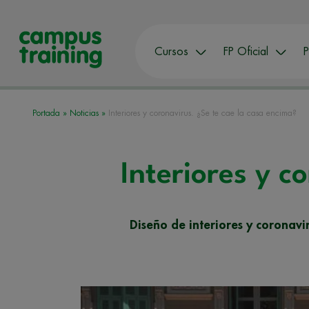
Cursos
FP Oficial
P
Portada
»
Noticias
»
Interiores y coronavirus. ¿Se te cae la casa encima?
Interiores y c
Diseño de interiores y coronav