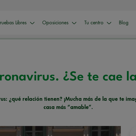
ruebas Libres
Oposiciones
Tu centro
Blog
oronavirus. ¿Se te cae 
irus: ¿qué relación tienen? ¡Mucha más de la que te im
casa más “amable”.