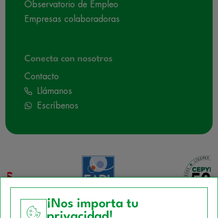
Observatorio de Empleo
Empresas colaboradoras
Conecta con nosotros
Contacto
Llámanos
Escríbenos
¡Nos importa tu
privacidad!