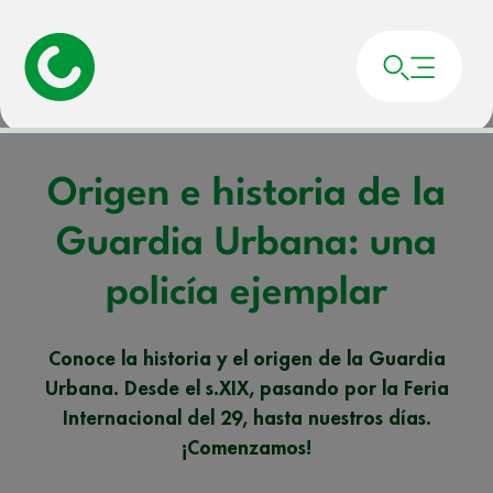
Portada
»
Noticias
»
Origen e historia de la Guardia Urbana: una policía
ejemplar
Origen e historia de la
Guardia Urbana: una
policía ejemplar
Conoce la historia y el origen de la Guardia
Urbana. Desde el s.XIX, pasando por la Feria
Internacional del 29, hasta nuestros días.
¡Comenzamos!