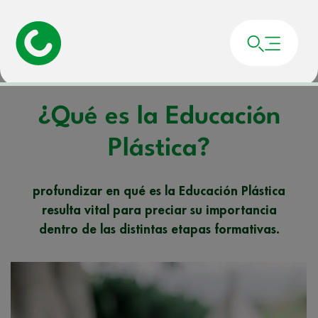
Portada
»
Noticias
»
¿Qué es la Educación Plástica?
¿Qué es la Educación
Plástica?
profundizar en qué es la Educación Plástica
resulta vital para preciar su importancia
dentro de las distintas etapas formativas.