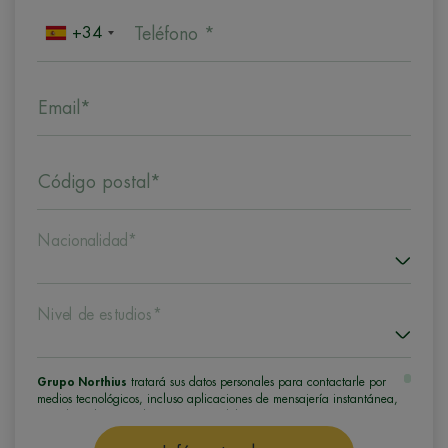
+34
Teléfono *
Email*
Código postal*
Nacionalidad*
Nivel de estudios*
Grupo Northius
tratará sus datos personales para contactarle por
medios tecnológicos, incluso aplicaciones de mensajería instantánea,
con el fin de ofrecerle información del programa formativo
seleccionado o de otros directamente relacionados con el interés