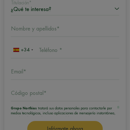
Titulación*
Nombre y apellidos*
+34
Teléfono *
Email*
Código postal*
Grupo Northius
tratará sus datos personales para contactarle por
medios tecnológicos, incluso aplicaciones de mensajería instantánea,
con el fin de ofrecerle información del programa formativo
seleccionado o de otros directamente relacionados con el interés
manifestado y, en su caso, para tramitar la contratación
Infórmate ahora