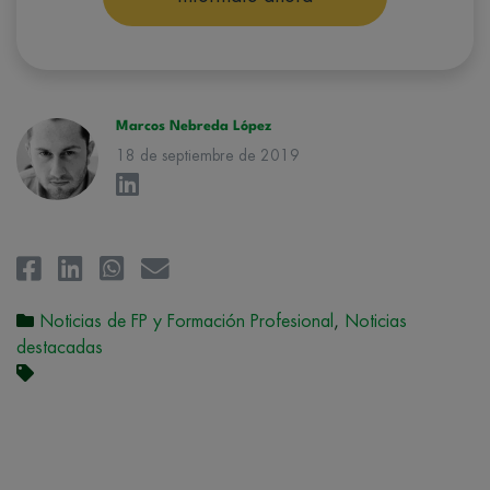
correspondiente. Compartiremos su solicitud con las empresas que
conforman el
Grupo Northius
, con el objeto de que estas puedan
hacerle llegar la mejor oferta de productos y servicios de acuerdo a su
petición. Quedan reconocidos los derechos de acceso,
rectificación, supresión, oposición, limitación, tal y como se explica en
la
Política de Privacidad
.
Marcos Nebreda López
18 de septiembre de 2019
Noticias de FP y Formación Profesional
,
Noticias
destacadas