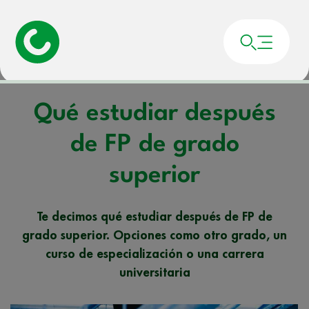
Portada
»
Noticias
»
Qué estudiar después de FP de grado superior
Qué estudiar después
de FP de grado
superior
Te decimos qué estudiar después de FP de
grado superior. Opciones como otro grado, un
curso de especialización o una carrera
universitaria