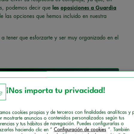
os, podemos decir que
las
oposiciones a Guardia
e las opciones que hemos incluido en nuestra
s a tener que esforzarte y ser muy organizado en el
ate en Oposiciones Guardia Civil!
¡Nos importa tu privacidad!
carga gratis la guía formativa
izamos cookies propias y de terceros con finalidades analíticas y 
r mostrarte anuncios o contenidos personalizados según tus
erencias y tus hábitos de navegación. Puedes configurarlas o
azarlas haciendo clic en “
Configuración de cookies
”. También