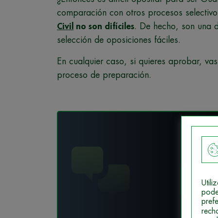
comparación con otros procesos selectiv
Civil
no son difíciles
. De hecho, son una d
selección de oposiciones fáciles.
En cualquier caso, si quieres aprobar, va
proceso de preparación.
¡Fórm
Des
Util
pode
pref
rech