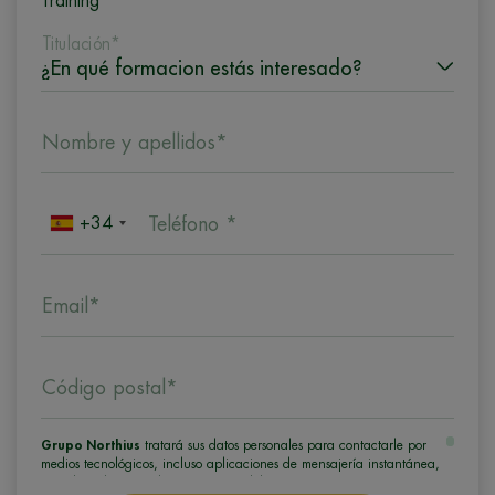
Training
Titulación*
Nombre y apellidos*
+34
Teléfono *
Email*
Código postal*
Grupo Northius
tratará sus datos personales para contactarle por
medios tecnológicos, incluso aplicaciones de mensajería instantánea,
con el fin de ofrecerle información del programa formativo