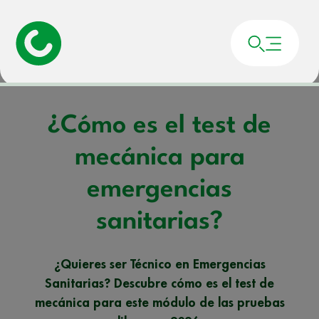
Portada
»
Noticias
»
¿Cómo es el test de mecánica para emergencias
sanitarias?
¿Cómo es el test de
mecánica para
emergencias
sanitarias?
¿Quieres ser Técnico en Emergencias
Sanitarias? Descubre cómo es el test de
mecánica para este módulo de las pruebas