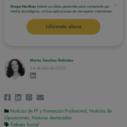
Grupo Northius
tratará sus datos personales para contactarle por
medios tecnológicos, incluso aplicaciones de mensajería instantánea,
con el fin de ofrecerle información del programa formativo
seleccionado o de otros directamente relacionados con el interés
manifestado y, en su caso, para tramitar la contratación
Infórmate ahora
correspondiente. Compartiremos su solicitud con las empresas que
conforman el
Grupo Northius
, con el objeto de que estas puedan
hacerle llegar la mejor oferta de productos y servicios de acuerdo a su
petición. Quedan reconocidos los derechos de acceso,
rectificación, supresión, oposición, limitación, tal y como se explica en
la
Política de Privacidad
.
Marta Sánchez Galindez
14 de julio de 2020
Noticias de FP y Formación Profesional
,
Noticias de
Oposiciones
,
Noticias destacadas
Trabajo Social