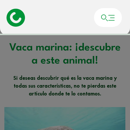
Portada
»
Noticias
»
Vaca marina: ¡descubre a este animal!
Vaca marina: ¡descubre
a este animal!
Si deseas descubrir qué es la vaca marina y
todas sus características, no te pierdas este
artículo donde te lo contamos.