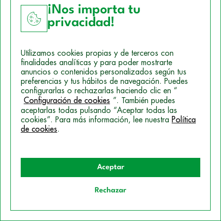
Oposiciones Educación Galicia 2022
¡Nos importa tu
Oposiciones Maestros Cantabria 2022: convocatoria
privacidad!
Otras profesiones que
Utilizamos cookies propias y de terceros con
finalidades analíticas y para poder mostrarte
pueden interesarte
anuncios o contenidos personalizados según tus
preferencias y tus hábitos de navegación. Puedes
configurarlas o rechazarlas haciendo clic en “
Configuración de cookies
”. También puedes
aceptarlas todas pulsando “Aceptar todas las
cookies”. Para más información, lee nuestra
Política
de cookies
.
Aceptar
Rechazar
Quiero información