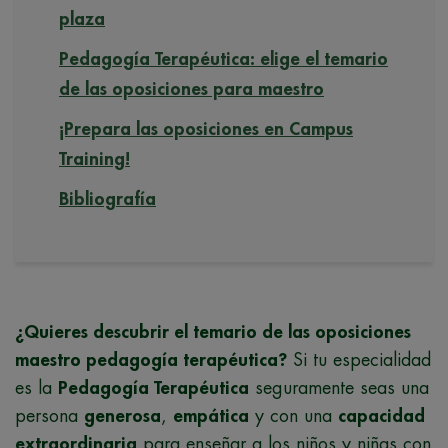
plaza
Pedagogía Terapéutica: elige el temario
de las oposiciones para maestro
¡Prepara las oposiciones en Campus
Training!
Bibliografía
¿Quieres descubrir el temario de las oposiciones
maestro pedagogía terapéutica?
Si tu especialidad
es la
Pedagogía Terapéutica
seguramente seas una
persona
generosa
,
empática
y con una
capacidad
extraordinaria
para enseñar a los niños y niñas con