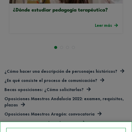
¿Dónde estudiar pedagogía terapéutica?
Leer más
¿Cómo hacer una descripción de personajes históricos?
¿En qué consiste el proceso de comunicación?
Becas oposiciones: ¿Cómo solicitarlas?
Oposiciones Maestros Andalucía 2022: examen, requisitos,
plazas
Oposiciones Maestros Aragón: convocatoria
OEP Docentes Xunta de Galicia 2022