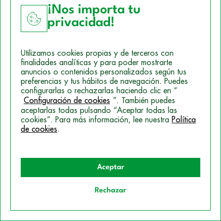
¡Nos importa tu
Conoce a nuestro
privacidad!
profesorado: expertos
comprometidos con tu
Utilizamos cookies propias y de terceros con
finalidades analíticas y para poder mostrarte
formación
anuncios o contenidos personalizados según tus
preferencias y tus hábitos de navegación. Puedes
configurarlas o rechazarlas haciendo clic en “
Configuración de cookies
”. También puedes
aceptarlas todas pulsando “Aceptar todas las
cookies”. Para más información, lee nuestra
Política
de cookies
.
Iria Orjales
Enfermera graduada por la Universidad de León, con una
Aceptar
sólida formación en técnicas básicas de enfermería,
habilidades en comunicación y gestión de equipos. H
Ver
Rechazar
más
Quiero información