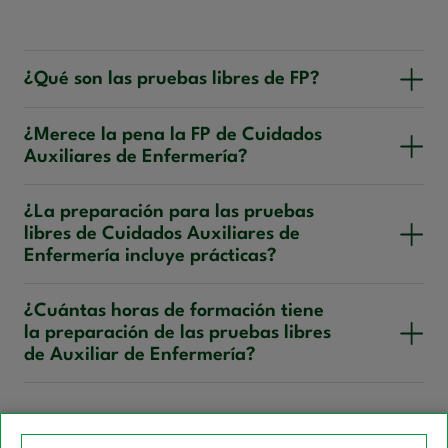
¿Qué son las pruebas libres de FP?
¿Merece la pena la FP de Cuidados
Auxiliares de Enfermería?
¿La preparación para las pruebas
libres de Cuidados Auxiliares de
Enfermería incluye prácticas?
¿Cuántas horas de formación tiene
la preparación de las pruebas libres
de Auxiliar de Enfermería?