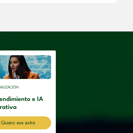
IALIZACIÓN
endimiento e IA
rativa
Quiero ese extra