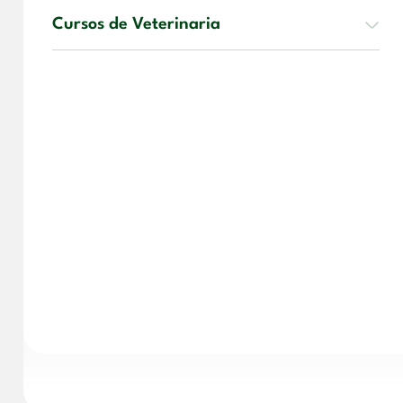
Cursos de Veterinaria
PRODUCTOS
CURSOS DE EDUCACIÓN
CURSO
CURS
Curso de Educación Infantil y
Jardín de Infancia
Curso de
Técnico 