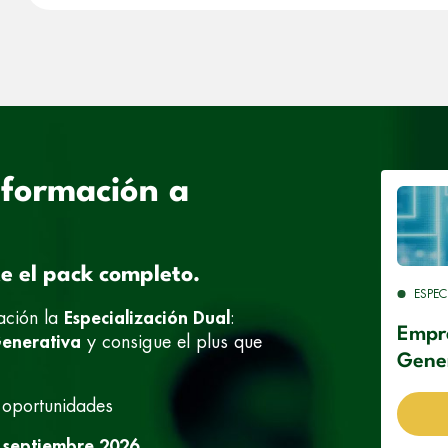
 formación a
te el pack completo.
ESPEC
ación la
Especialización Dual
:
Empr
Generativa
y consigue el plus que
Gene
 oportunidades
 septiembre 2026.