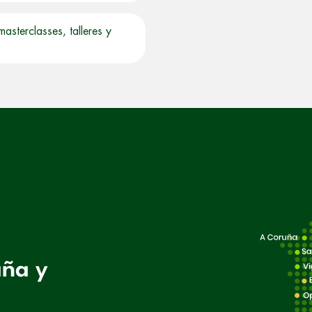
terclasses, talleres y
aña y