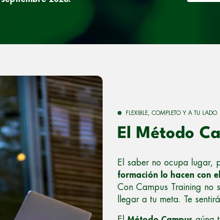
FLEXIBLE, COMPLETO Y A TU LADO
El Método C
El saber no ocupa lugar,
formación lo hacen con el
Con Campus Training no so
llegar a tu meta. Te sent
El
Método Campus
aúna te