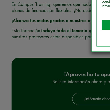
pued
En Campus Training, queremos que nada te frene. 
info
planes de financiación flexibles. ¡No dudes en cons
¡Alcanza tus metas gracias a nuestras ayudas a l
Esta formación
incluye todo el temario que necesi
nuestros profesores están disponibles para resolve
¡Aprovecha tu opo
Solicita información ahora y t
¡Infórmate ahor