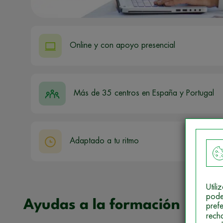
Online y con apoyo presencial
Más de 35 centros en España y Portugal
Adaptado a tu ritmo
Util
pode
Ayudas a la formación
pref
rech