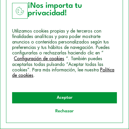
FP Oficial
¡Nos importa tu
Pruebas Libres
privacidad!
Oposiciones
Utilizamos cookies propias y de terceros con
finalidades analíticas y para poder mostrarte
anuncios o contenidos personalizados según tus
Tu centro
preferencias y tus hábitos de navegación. Puedes
configurarlas o rechazarlas haciendo clic en “
Historia
Configuración de cookies
”. También puedes
Metodología
aceptarlas todas pulsando “Aceptar todas las
cookies”. Para más información, lee nuestra
Política
Premios y certificaciones
de cookies
.
Delegaciones
Opiniones
Blog
Aceptar
FAQs
Rechazar
Quiero información
Empleabilidad