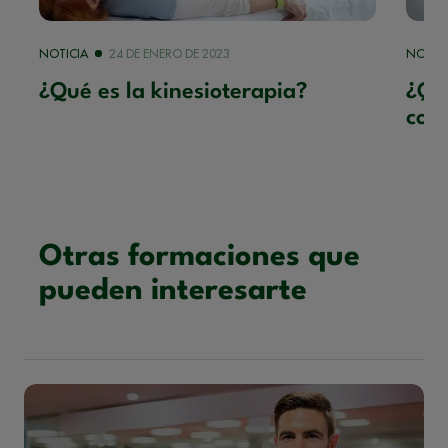
NOTICIA
24 DE ENERO DE 2023
NOTICI
¿Qué es la kinesioterapia?
¿Qué
cono
Otras formaciones que
pueden interesarte