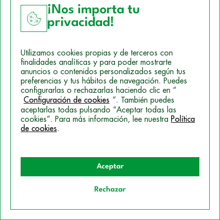
¡Nos importa tu
privacidad!
Utilizamos cookies propias y de terceros con
finalidades analíticas y para poder mostrarte
anuncios o contenidos personalizados según tus
preferencias y tus hábitos de navegación. Puedes
configurarlas o rechazarlas haciendo clic en “
Configuración de cookies
”. También puedes
aceptarlas todas pulsando “Aceptar todas las
cookies”. Para más información, lee nuestra
Política
de cookies
.
CURSOS DE SALUD
Curso de Auxiliar Enfermería
Aceptar
Rechazar
Avalado por
Quiero información