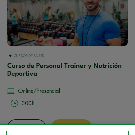
CURSOS DE SALUD
Curso de Personal Trainer y Nutrición
Deportiva
Online/Presencial
300h
Más Info
Ver Curso