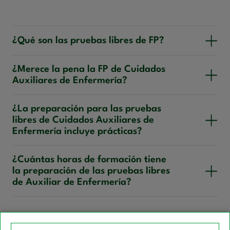
¿Qué son las pruebas libres de FP?
¿Merece la pena la FP de Cuidados
Auxiliares de Enfermería?
¿La preparación para las pruebas
libres de Cuidados Auxiliares de
Enfermería incluye prácticas?
¿Cuántas horas de formación tiene
la preparación de las pruebas libres
de Auxiliar de Enfermería?