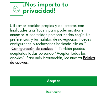
¡Nos importa tu
Conoce a nuestro
privacidad!
profesorado: expertos
comprometidos con tu
Utilizamos cookies propias y de terceros con
finalidades analíticas y para poder mostrarte
formación
anuncios o contenidos personalizados según tus
preferencias y tus hábitos de navegación. Puedes
configurarlas o rechazarlas haciendo clic en “
Configuración de cookies
”. También puedes
aceptarlas todas pulsando “Aceptar todas las
cookies”. Para más información, lee nuestra
Política
de cookies
.
Iria Orjales
Enfermera graduada por la Universidad de León, con una
Aceptar
sólida formación en técnicas básicas de enfermería,
habilidades en comunicación y gestión de equipos. H
Ver
Rechazar
más
Quiero información