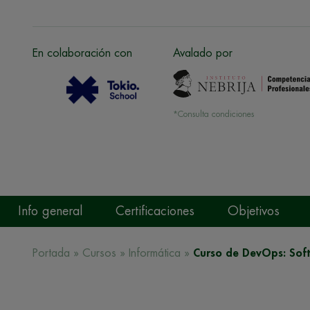
En colaboración con
Avalado por
*Consulta condiciones
Info general
Certificaciones
Objetivos
Portada
»
Cursos
»
Informática
»
Curso de DevOps: Soft