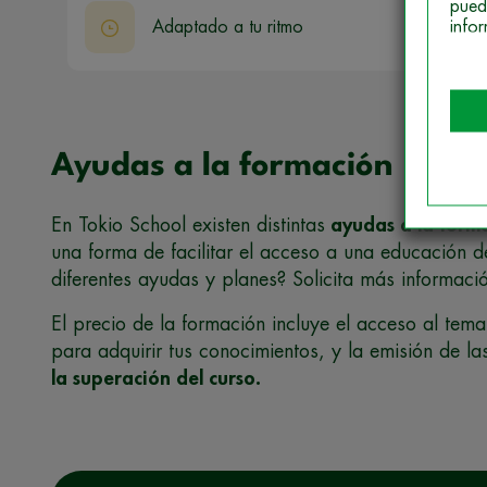
pued
info
Adaptado a tu ritmo
Ayudas a la formación
En Tokio School existen distintas
ayudas a la forma
una forma de facilitar el acceso a una educación d
diferentes ayudas y planes? Solicita más informació
El precio de la formación incluye el acceso al tema
para adquirir tus conocimientos, y la emisión de l
la superación del curso.