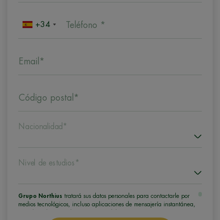
+34
Teléfono *
Email*
Código postal*
Nacionalidad*
Nivel de estudios*
Grupo Northius
tratará sus datos personales para contactarle por
medios tecnológicos, incluso aplicaciones de mensajería instantánea,
con el fin de ofrecerle información del programa formativo