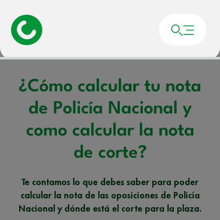
Portada
»
Noticias
»
¿Cómo calcular tu nota de Policía Nacional y como
calcular la nota de corte?
¿Cómo calcular tu nota
de Policía Nacional y
como calcular la nota
de corte?
Te contamos lo que debes saber para poder
calcular la nota de las oposiciones de Policía
Nacional y dónde está el corte para la plaza.