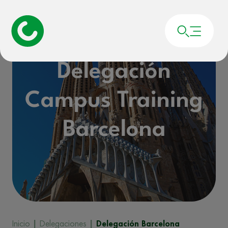
Delegación
Campus Training
Barcelona
Inicio
|
Delegaciones
|
Delegación Barcelona