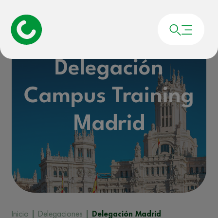
Delegación
Campus Training
Madrid
Inicio
|
Delegaciones
|
Delegación Madrid