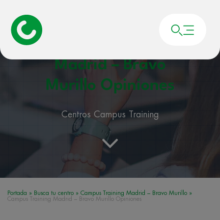
Campus Training
Madrid – Bravo
Murillo Opiniones
Centros Campus Training
Portada
»
Busca tu centro
»
Campus Training Madrid – Bravo Murillo
»
Campus Training Madrid – Bravo Murillo Opiniones