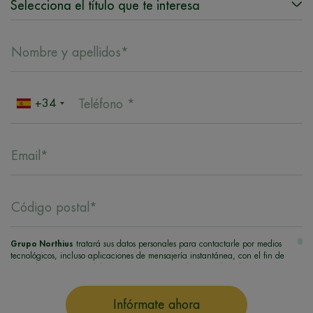
Nombre y apellidos*
+34
Teléfono *
Email*
Código postal*
Grupo Northius
tratará sus datos personales para contactarle por medios
tecnológicos, incluso aplicaciones de mensajería instantánea, con el fin de
ofrecerle información del programa formativo seleccionado o de otros
directamente relacionados con el interés manifestado y, en su caso, para
tramitar la contratación correspondiente. Compartiremos su solicitud con las
Infórmate ahora
empresas que conforman el
Grupo Northius
, con el objeto de que estas