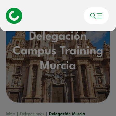
Delegación
Campus Training
Murcia
Inicio
|
Delegaciones
|
Delegación Murcia