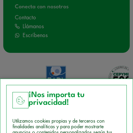
Conecta con nosotros
Contacto
Llámanos
Escríbenos
¡Nos importa tu
privacidad!
Aviso Legal
Utilizamos cookies propias y de terceros con
Política de Cookies
finalidades analíticas y para poder mostrarte
anuncios o contenidos personalizados según tus