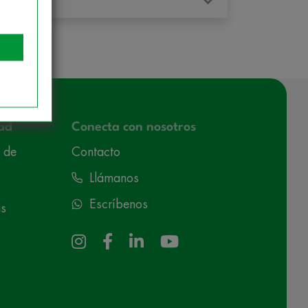
ad
Conecta con nosotros
 de
Contacto
Llámanos
Escríbenos
as