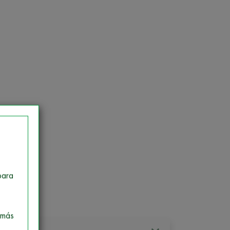
para
egoría
 más