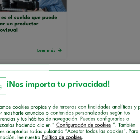
 es el sueldo que puede
ar un productor
ovisual
Leer más
¡Nos importa tu privacidad!
izamos cookies propias y de terceros con finalidades analíticas y 
r mostrarte anuncios o contenidos personalizados según tus
erencias y tus hábitos de navegación. Puedes configurarlas o
Selecciona una cat
azarlas haciendo clic en “
Configuración de cookies
”. También
es aceptarlas todas pulsando “Aceptar todas las cookies”. Para
rmación, lee nuestra
Política de cookies
.