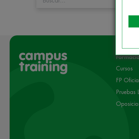
Formaci
Cursos
FP Oficia
Pruebas L
Oposicio