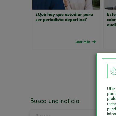
¿Qué hay que estudiar para
Este
ser periodista deportivo?
cobr
audi
Leer más
Util
pode
pref
Busca una noticia
rech
pued
info