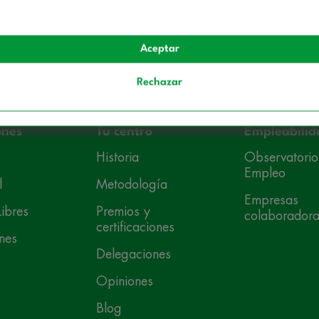
Categoría
Aceptar
Rechazar
ones
Tu centro
Empleabilid
Historia
Observatorio
Empleo
l
Metodología
Empresas
ibres
Premios y
colaborador
certificaciones
nes
Delegaciones
Opiniones
Blog