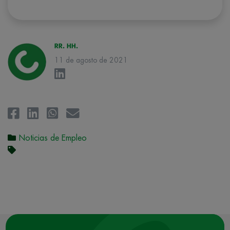
conforman el
Grupo Northius
, con el objeto de que estas puedan
hacerle llegar la mejor oferta de productos y servicios de acuerdo a su
petición. Quedan reconocidos los derechos de acceso,
rectificación, supresión, oposición, limitación, tal y como se explica en
la
Política de Privacidad
.
RR. HH.
11 de agosto de 2021
Noticias de Empleo