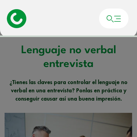
Portada
»
Noticias
»
Lenguaje no verbal entrevista
Lenguaje no verbal
entrevista
¿Tienes las claves para controlar el lenguaje no
verbal en una entrevista? Ponlas en práctica y
conseguir causar así una buena impresión.