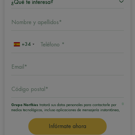
Nombre y apellidos*
+34
Teléfono *
Email*
Código postal*
Grupo Northius
tratará sus datos personales para contactarle por
medios tecnológicos, incluso aplicaciones de mensajería instantánea,
con el fin de ofrecerle información del programa formativo
seleccionado o de otros directamente relacionados con el interés
manifestado y, en su caso, para tramitar la contratación
Infórmate ahora
correspondiente. Compartiremos su solicitud con las empresas que