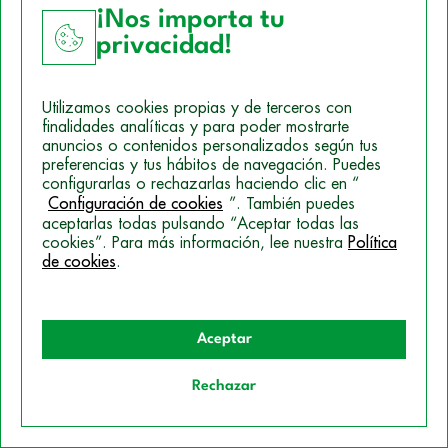
¡Nos importa tu
Empleabilidad
privacidad!
Observatorio de Empleo
Empresas colaboradoras
Utilizamos cookies propias y de terceros con
finalidades analíticas y para poder mostrarte
anuncios o contenidos personalizados según tus
preferencias y tus hábitos de navegación. Puedes
Conecta con nosotros
configurarlas o rechazarlas haciendo clic en “
Contacto
Configuración de cookies
”. También puedes
aceptarlas todas pulsando “Aceptar todas las
Llámanos
cookies”. Para más información, lee nuestra
Política
de cookies
.
Escríbenos
Aceptar
Rechazar
Quiero información