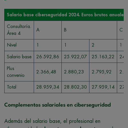
Salario base ciberseguridad 2024. Euros brutos anuales
Consultoría.
A
B
C
Área 4
Nivel
1
1
2
1
Salario base
26.592,86
25.922,07
25.163,22
24.
Plus
2.366,48
2.880,23
2.795,92
2.7
convenio
Total
28.959,34
28.802,30
27.959,14
27.
Complementos salariales en ciberseguridad
Además del salario base, el profesional en