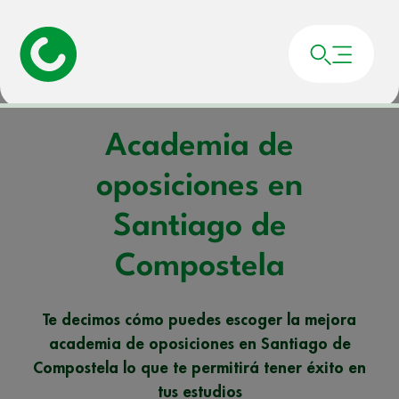
Portada
»
Noticias
»
Academia de oposiciones en Santiago de Compostela
Academia de
oposiciones en
Santiago de
Compostela
Te decimos cómo puedes escoger la mejora
academia de oposiciones en Santiago de
Compostela lo que te permitirá tener éxito en
tus estudios