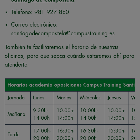
Teléfono: 981 927 880
Correo electrónico:
santiagodecompostela@campustraining.es
También te facilitaremos el horario de nuestras
oficinas, para que sepas cuándo estaremos ahí para
atenderte:
Horarios academia oposiciones Campus Training Santia
Jornada
Lunes
Martes
Miércoles
Jueves
Vier
9:30h-
10:00h-
10:00h-
10:00h-
10:
Mañana
14:00h
14:00h
14:00h
14:00h
15:
17:00h-
16:30h-
16:30h-
15:30h-
16:
Tarde
20:00h
20:00h
20:00h
20:00h
20: