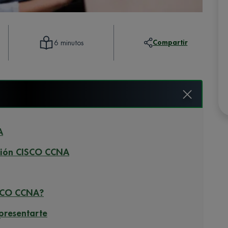
Compartir
6 minutos
A
ación CISCO CCNA
CISCO CCNA?
presentarte