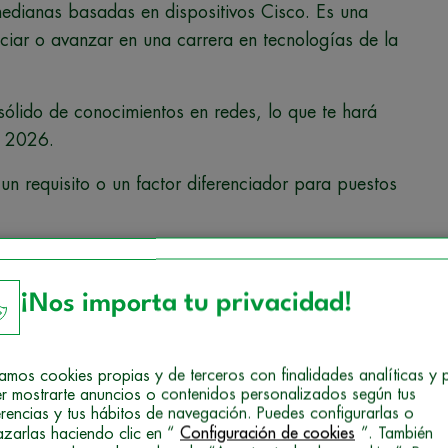
edianas basadas en dispositivos Cisco. Es una
ciar o avanzar en una carrera en tecnologías de la
sólido de conocimientos en redes, lo que te hará
e 2026.
n requisito o un factor diferenciador para puestos
¡Nos importa tu privacidad!
izamos cookies propias y de terceros con finalidades analíticas y 
r mostrarte anuncios o contenidos personalizados según tus
erencias y tus hábitos de navegación. Puedes configurarlas o
conocida y te permitirá adquirir conocimientos
azarlas haciendo clic en “
Configuración de cookies
”. También
ciones de red, protocolos y servicios.