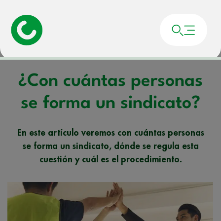
Portada
»
Noticias
»
¿Con cuántas personas se forma un sindicato?
¿Con cuántas personas
se forma un sindicato?
En este artículo veremos con cuántas personas
se forma un sindicato, dónde se regula esta
cuestión y cuál es el procedimiento.