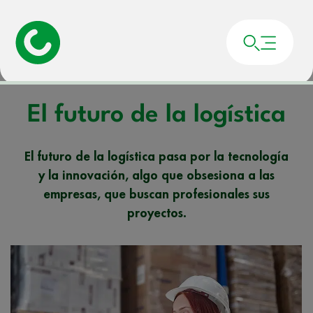
Portada
»
Noticias
»
El futuro de la logística
El futuro de la logística
El futuro de la logística pasa por la tecnología
y la innovación, algo que obsesiona a las
empresas, que buscan profesionales sus
proyectos.