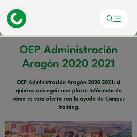
Portada
»
Noticias
»
OEP Administración Aragón 2020 2021
OEP Administración
Aragón 2020 2021
OEP Administración Aragón 2020 2021: si
quieres conseguir una plaza, infórmate de
cómo es esta oferta con la ayuda de Campus
Training.