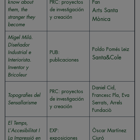
know about
PRC: proyectos
Pan
them, the
de investigación
Arts Santa
stranger they
y creación
Mònica
become
Migel Milá.
Diseñador
Poldo Pomés Leiz
Industrial e
PUB:
Santa&Cole
Interiorista.
publicaciones
Inventor y
Bricoleur
Daniel Cid,
PRC: proyectos
Topografies del
Francesc Pla, Eva
de investigación
Sensallarisme
Serrats, Arrels
y creación
Fundaciò
El Temps,
L’Accesibilitat I
EXP:
Òscar Martínez
La Impressió en
exposiciones
Ciuró