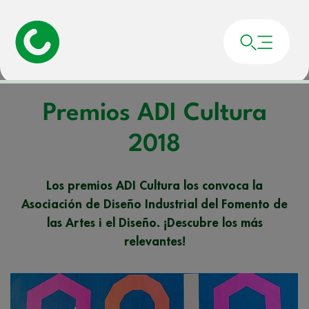
Portada
»
Noticias
»
Premios ADI Cultura 2018
Premios ADI Cultura
2018
Los premios ADI Cultura los convoca la
Asociación de Diseño Industrial del Fomento de
las Artes i el Diseño. ¡Descubre los más
relevantes!