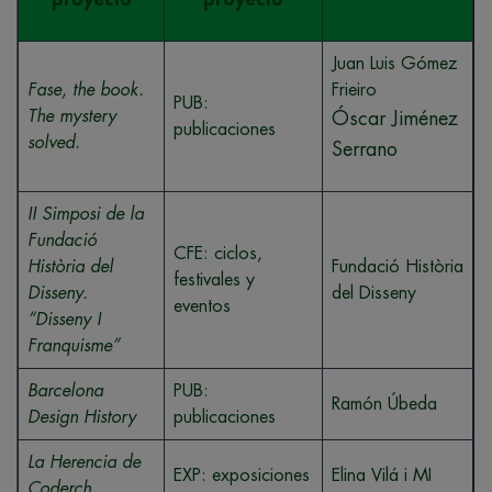
Juan Luis Gómez
Fase, the book.
Frieiro
PUB:
The mystery
Óscar Jiménez
publicaciones
solved.
Serrano
II Simposi de la
Fundació
CFE: ciclos,
Història del
Fundació Història
festivales y
Disseny.
del Disseny
eventos
“Disseny I
Franquisme”
Barcelona
PUB:
Ramón Úbeda
Design History
publicaciones
La Herencia de
EXP: exposiciones
Elina Vilá i MI
Coderch