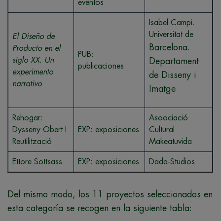
eventos
Isabel Campi.
Universitat de
El Diseño de
Barcelona.
Producto en el
PUB:
siglo XX. Un
Departament
publicaciones
experimento
de Disseny i
narrativo
Imatge
Rehogar:
Asoociació
Dysseny Obert I
EXP: exposiciones
Cultural
Reutilització
Makeatuvida
Ettore Sottsass
EXP: exposiciones
Dada-Studios
Del mismo modo, los 11 proyectos seleccionados en
esta categoría se recogen en la siguiente tabla: