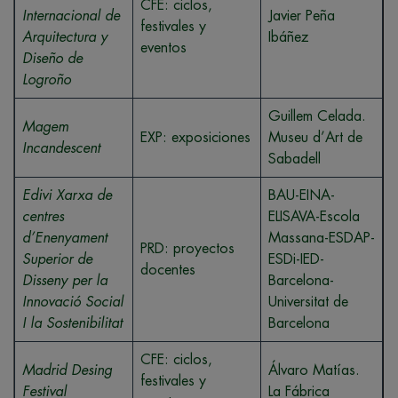
CFE: ciclos,
Internacional de
Javier Peña
festivales y
Arquitectura y
Ibáñez
eventos
Diseño de
Logroño
Guillem Celada.
Magem
EXP: exposiciones
Museu d’Art de
Incandescent
Sabadell
Edivi Xarxa de
BAU-EINA-
centres
ELISAVA-Escola
d’Enenyament
Massana-ESDAP-
PRD: proyectos
Superior de
ESDi-IED-
docentes
Disseny per la
Barcelona-
Innovació Social
Universitat de
I la Sostenibilitat
Barcelona
CFE: ciclos,
Madrid Desing
Álvaro Matías.
festivales y
Festival
La Fábrica