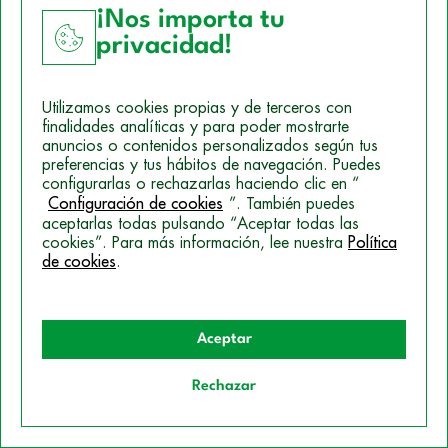
¡Nos importa tu
Policía Local En El País Vasco
privacidad!
Bomberos En Andalucía
Utilizamos cookies propias y de terceros con
finalidades analíticas y para poder mostrarte
anuncios o contenidos personalizados según tus
Policía Local Castilla La Mancha
preferencias y tus hábitos de navegación. Puedes
configurarlas o rechazarlas haciendo clic en “
Configuración de cookies
”. También puedes
Policía Local En Las Islas Baleares
aceptarlas todas pulsando “Aceptar todas las
cookies”. Para más información, lee nuestra
Política
de cookies
.
Policía Local En Canarias
Aceptar
Bomberos En Aragón
Rechazar
Auxiliar Administrativo En La Junta De
Quiero información
Andalucía