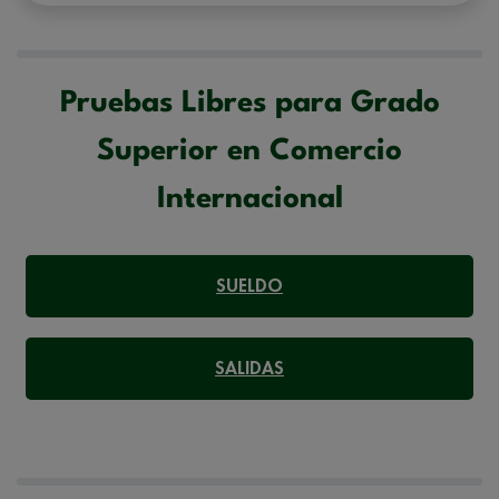
hacerle llegar la mejor oferta de productos y servicios de acuerdo a su
petición. Quedan reconocidos los derechos de acceso,
rectificación, supresión, oposición, limitación, tal y como se explica en
la
Política de Privacidad
.
Pruebas Libres para Grado
Superior en Comercio
Internacional
SUELDO
SALIDAS