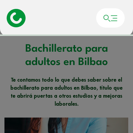
Portada
»
Noticias
»
Bachillerato para adultos en Bilbao
Bachillerato para
adultos en Bilbao
Te contamos todo lo que debes saber sobre el
bachillerato para adultos en Bilbao, título que
te abrirá puertas a otros estudios y a mejoras
laborales.