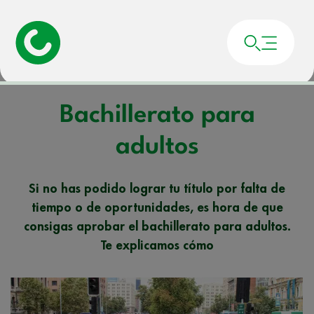
Portada
»
Noticias
»
Bachillerato para adultos
Bachillerato para
adultos
Si no has podido lograr tu título por falta de
tiempo o de oportunidades, es hora de que
consigas aprobar el bachillerato para adultos.
Te explicamos cómo