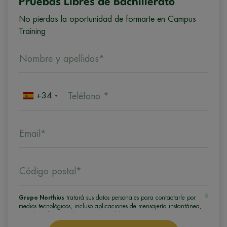
Pruebas Libres de Bachillerato
No pierdas la oportunidad de formarte en Campus
Training
Nombre y apellidos*
+34
Teléfono *
Email*
Código postal*
Grupo Northius
tratará sus datos personales para contactarle por
medios tecnológicos, incluso aplicaciones de mensajería instantánea,
con el fin de ofrecerle información del programa formativo
seleccionado o de otros directamente relacionados con el interés